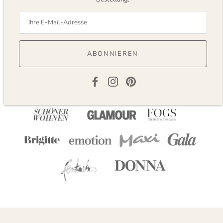
Bekannts aus
ABONNIEREN