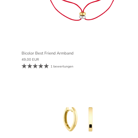
Bicolor Best Friend Armband
 18k vergoldet
ilber
49,00 EUR
1 bewertungen