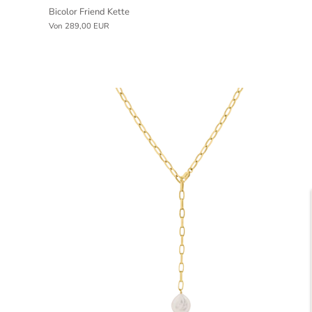
Bicolor Friend Kette
ilber 18k vergoldet
Von
289,00 EUR