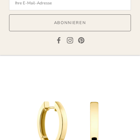
ABONNIEREN
Kreolen + Medium Jade
M
Von
279,00 EUR
3
2 bewertungen