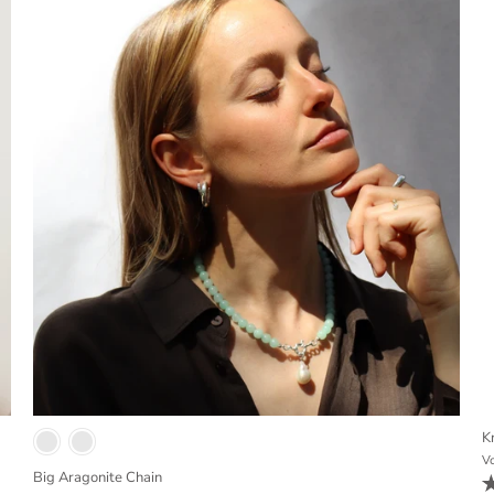
K
V
Big Aragonite Chain