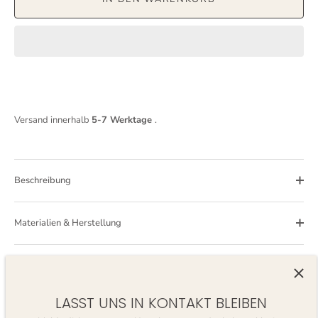
Versand innerhalb
5-7 Werktage
.
Beschreibung
Materialien & Herstellung
Pflegeanleitung
LASST UNS IN KONTAKT BLEIBEN
Hast du noch offene Fragen? Gerne helfen wir dir weiter.