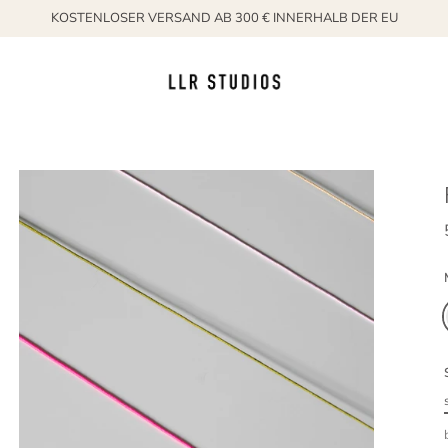
KOSTENLOSER VERSAND AB 300 € INNERHALB DER EU
ld plated
k gold
925 sterling silver