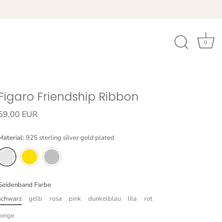
0
Figaro Friendship Ribbon
59,00 EUR
Material:
925 sterling silver gold plated
Seidenband Farbe
schwarz
gelb
rosa
pink
dunkelblau
lila
rot
beige