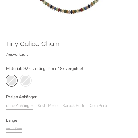
Tiny Calico Chain
Ausverkauft
Material:
925 sterling silber 18k vergoldet
Perlen Anhänger
ohne Anhänger
Keshi Perle
Barock Perle
Coin Perle
Länge
ca. 45cm