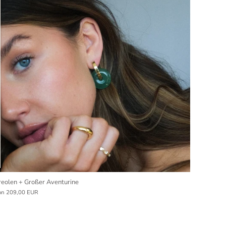
reolen + Großer Aventurine
on
209,00 EUR